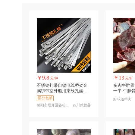
￥9.8
￥13
元/件
元/斤
不锈钢扎带自锁电线桥架金
多肉牛脖骨
属绑带室外船用束线扎丝高
一半 牛脖
温扎
部分包邮
好味道牛肉
绵阳市经开区谷松百货店
四川武胜县