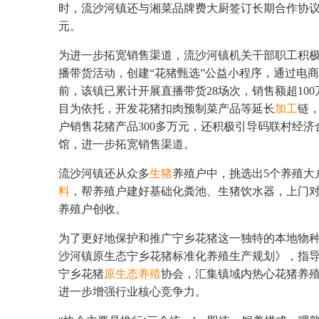
时，流沙河镇还与湘菜品牌费大厨签订长期合作协议，
元。
为进一步拓宽销售渠道，流沙河镇机关干部职工积
播带货活动，创建“花猪甄选”公益小程序，通过电
前，该镇已累计开展直播带货28场次，销售额超10
目为依托，开发花猪扣肉预制菜产品等延长
加工
链
户销售花猪产品300多万元，还积极引导码联村经
馆，进一步拓宽销售渠道。
流沙河镇还从众多
生猪
养殖户中，挑选出5个养殖大
料
，帮养殖户建好基础化粪池、生猪饮水器，上门对
养殖户创收。
为了更好地保护和推广宁乡花猪这一独特的本地物种，
沙河镇原生态宁乡花猪标准化养殖生产规划》，指
宁乡花猪
原生态养殖
协会，汇集镇域内热心花猪养
进一步增强行业核心竞争力。