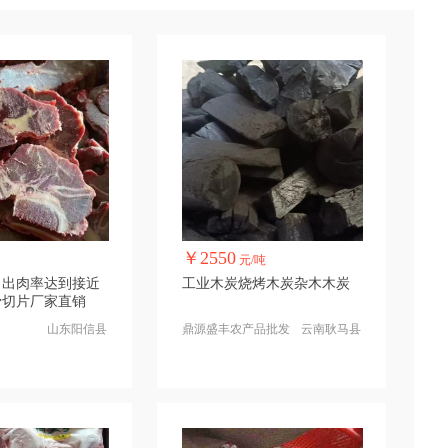
￥2550
元/吨
 出肉率达到接近
工业木炭烧烤木炭杂木木炭
骨切片厂家直销
山东阳信县
鼎源盛丰农产品批发
云南耿马县