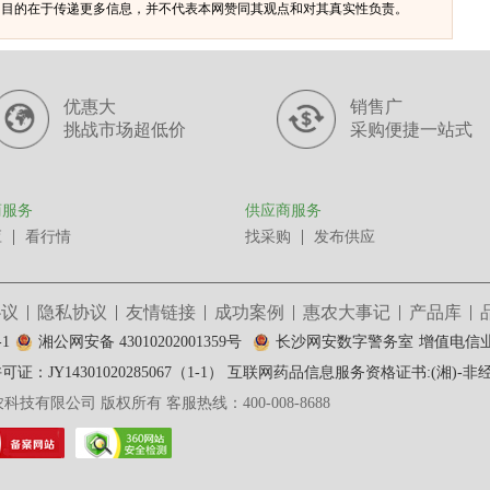
体，目的在于传递更多信息，并不代表本网赞同其观点和对其真实性负责。
优惠大
销售广
挑战市场超低价
采购便捷一站式
商服务
供应商服务
应
看行情
找采购
发布供应
协议
隐私协议
友情链接
成功案例
惠农大事记
产品库
-1
湘公网安备 43010202001359号
长沙网安数字警务室
增值电信业务
：JY14301020285067（1-1）
互联网药品信息服务资格证书:(湘)-非经营性
惠农科技有限公司 版权所有 客服热线：400-008-8688