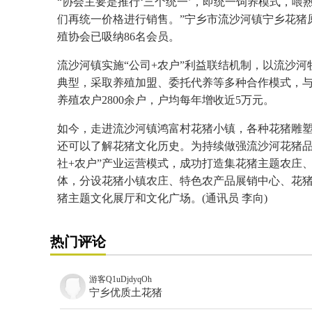
“协会主要是推行‘三个统一’，即统一饲养模式，喂熟
们再统一价格进行销售。”宁乡市流沙河镇宁乡花猪
殖协会已吸纳86名会员。
流沙河镇实施“公司+农户”利益联结机制，以流沙
典型，采取养殖加盟、委托代养等多种合作模式，与
养殖农户2800余户，户均每年增收近5万元。
如今，走进流沙河镇鸿富村花猪小镇，各种花猪雕
还可以了解花猪文化历史。为持续做强流沙河花猪品牌
社+农户”产业运营模式，成功打造集花猪主题农庄
体，分设花猪小镇农庄、特色农产品展销中心、花
猪主题文化展厅和文化广场。(通讯员 李向)
热门评论
游客Q1uDjdyqOh
宁乡优质土花猪