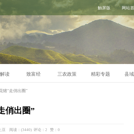
触屏版
网站
解读
致富经
三农政策
精彩专题
县域
花猪“走俏出圈”
走俏出圈”
小土豆 阅读：(3440) 评论：2 赞：
0