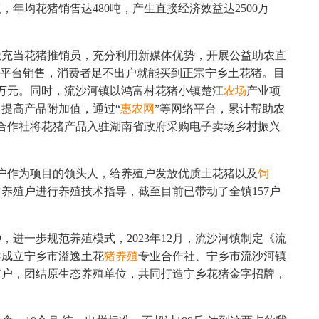
年均花猪销售达480吨，产生直接经济效益达2500万
极充当花猪推销员，充分利用新媒体优势，开展公益助农直
商平台销售，消费者足不出户就能买到正宗宁乡土花猪。目
0万元。同时，流沙河镇以鸿富村花猪小镇楚江
农场
产业项
，提高产品附加值，通过“
惠农网
”等网络平台，累计帮助农
济合作社将花猪产品入驻湖南省政府采购电子卖场乡村振兴
户作为项目的领头人，给养殖户发放优质土花猪以及
饲
养殖户进行养殖技术指导，截至目前已带动了全镇157户
进一步规范养殖模式，2023年12月，流沙河镇制定《流
导成立宁乡市溢逸土花
猪养殖
专业合作社、宁乡市流沙河镇
殖户，团结原生态养殖单位，共同打造宁乡花猪金字招牌，