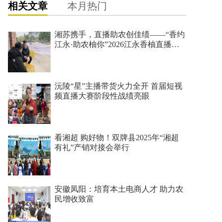
相关文章
本月热门
湘苏携手，直播助农创佳绩——“香约
江永·助农柚你”2026江永香柚直播助
农活动圆满收官
沅陵“星”主播带货火力全开 首届短视
频直播大赛阶段性战绩亮眼
看湘超 购好物！双牌县2025年“湘超
有礼”产销对接会举行
安徽凤阳：培育本土电商人才 助力农
民增收致富