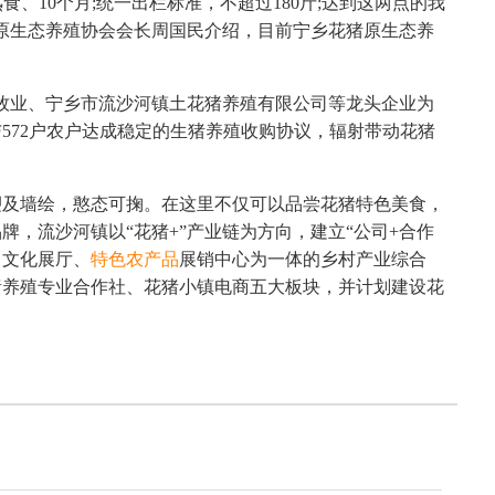
食、10个月;统一出栏标准，不超过180斤;达到这两点的我
原生态养殖协会会长周国民介绍，目前宁乡花猪原生态养
河牧业、宁乡市流沙河镇土花猪养殖有限公司等龙头企业为
572户农户达成稳定的生猪养殖收购协议，辐射带动花猪
塑及墙绘，憨态可掬。在这里不仅可以品尝花猪特色美食，
，流沙河镇以“花猪+”产业链为方向，建立“公司+合作
、文化展厅、
特色农产品
展销中心为一体的乡村产业综合
猪养殖专业合作社、花猪小镇电商五大板块，并计划建设花