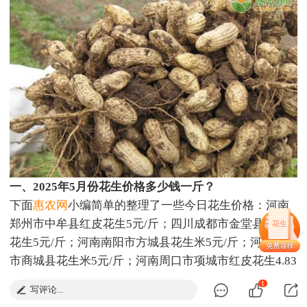
一、2025年5月份花生价格多少钱一斤？
下面
惠农网
小编简单的整理了一些今日花生价格：河南
郑州市中牟县红皮花生5元/斤；四川成都市金堂县白玉
花生
花生5元/斤；河南南阳市方城县花生米5元/斤；河南信阳
市商城县花生米5元/斤；河南周口市项城市红皮花生4.83
元/斤；山东临沂市沂水县鲁花4.83元/斤；四川成都市金
1
写评论...
堂县白沙花生4.8元/斤；湖北襄阳市谷城县带壳花生4.8