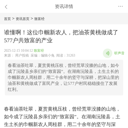
资讯详情
•••
>
>
首页
资讯首页
致富经
谁懂啊！这位巾帼新农人，把油茶黄桃做成了
577户共致富的产业
2025-12-15 10:04:12
致富经
听声音
来源： 用户投稿 采编：编辑小兔 阅读：31263
春看油茶吐翠，夏赏黄桃压枝，曾经荒草没膝的山地，如今
成了沅陵县乡亲们的“致富园”。在湖南沅陵县，土生土长的
巾帼新农人周桂群，用二十余年的坚守与深耕，把深山里的
油茶和黄桃做成了富民产业，让577户村民稳稳接住了发展
红利。
春看油茶吐翠，夏赏黄桃压枝，曾经荒草没膝的山地，
如今成了沅陵县乡亲们的“致富园”。在湖南沅陵县，土
生土长的巾帼新农人周桂群，用二十余年的坚守与深