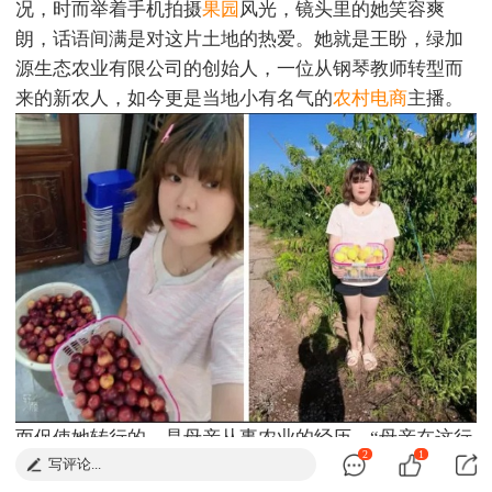
况，时而举着手机拍摄
果园
风光，镜头里的她笑容爽
朗，话语间满是对这片土地的热爱。她就是王盼，绿加
源生态农业有限公司的创始人，一位从钢琴教师转型而
来的新农人，如今更是当地小有名气的
农村电商
主播。
而促使她转行的，是母亲从事农业的经历，“母亲在这行
2
1
写评论...
摸爬滚打多年，我看着她对土地的执着，也想试试把现