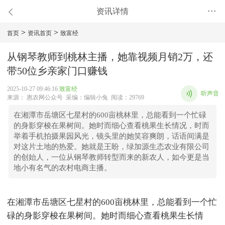
资讯详情
•••
>
>
首页
资讯首页
致富经
从钢琴教师到桃林主播，她靠视频月销2万，还
带50位乡亲家门口赚钱
2025-10-27 09:46:16
致富经
听声音
来源： 惠农网公众号 采编：编辑小兔 阅读：29769
在湘潭市岳塘区七星村的600亩桃林里，总能看到一个忙碌
的身影穿梭在果树间。她时而细心查看桃果生长情况，时而
举着手机拍摄果园风光，镜头里的她笑容爽朗，话语间满是
对这片土地的热爱。她就是王盼，绿加源生态农业有限公司
的创始人，一位从钢琴教师转型而来的新农人，如今更是当
地小有名气的农村电商主播。
在湘潭市岳塘区七星村的600亩桃林里，总能看到一个忙
碌的身影穿梭在果树间。她时而细心查看桃果生长情