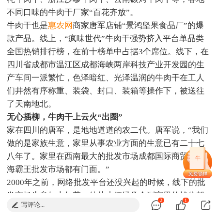
不同口味的牛肉干厂家“百花齐放”。
牛肉干也是
惠农网
商家唐军店铺“景鸿坚果食品厂”的爆
款产品。线上，“疯味世代”牛肉干强势挤入平台单品类
全国热销排行榜，在前十榜单中占据3个席位。线下，在
四川省成都市温江区成都海峡两岸科技产业开发园的生
产车间一派繁忙，色泽暗红、光泽温润的牛肉干在工人
们井然有序称重、装袋、封口、装箱等操作下，被送往
了天南地北。
无心插柳，牛肉干上云火“出圈”
家在四川的唐军，是地地道道的农二代。唐军说，“我们
做的是家族生意，家里从事农业方面的生意已有二十七
八年了。家里在西南最大的批发市场成都国际商贸城、
牛
海霸王批发市场都有门面。”
2000年之前，网络批发平台还没兴起的时候，线下的批
发市场生意如火如荼，他从小便经常会到家里的摊位帮
2
1
写评论...
忙卖货。80后农二代的唐军说：“从小就跟这些东西接