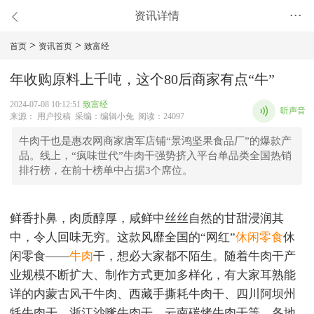
资讯详情
•••
>
>
首页
资讯首页
致富经
年收购原料上千吨，这个80后商家有点“牛”
2024-07-08 10:12:51
致富经
听声音
来源： 用户投稿 采编：编辑小兔 阅读：24097
牛肉干也是惠农网商家唐军店铺“景鸿坚果食品厂”的爆款产
品。线上，“疯味世代”牛肉干强势挤入平台单品类全国热销
排行榜，在前十榜单中占据3个席位。
鲜香扑鼻，肉质醇厚，咸鲜中丝丝自然的甘甜浸润其
中，令人回味无穷。这款风靡全国的“网红”
休闲零食
休
闲零食——
牛肉
干，想必大家都不陌生。随着牛肉干产
业规模不断扩大、制作方式更加多样化，有大家耳熟能
详的内蒙古风干牛肉、西藏手撕耗牛肉干、四川阿坝州
牦牛肉干、浙江沙嗲牛肉干、云南碳烤牛肉干等，各地