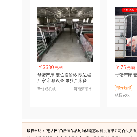
￥2680
￥75
元/组
元/套
母猪产床 定位栏价格 限位栏
厂家 养猪设备 母猪产床多少
钱
部分包邮
挚信成机械
河南荥阳市
纵横农牧
版权申明：“惠农网”的所有作品均为湖南惠农科技有限公司合法拥