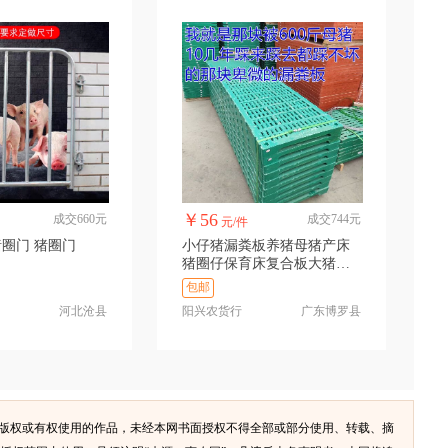
￥56
成交660元
成交744元
元/件
母猪产床 猪圈门 猪圈门
小仔猪漏粪板养猪母猪产床
猪圈仔保育床复合板大猪养
殖猪场漏粪板
包邮
河北沧县
阳兴农货行
广东博罗县
有版权或有权使用的作品，未经本网书面授权不得全部或部分使用、转载、摘