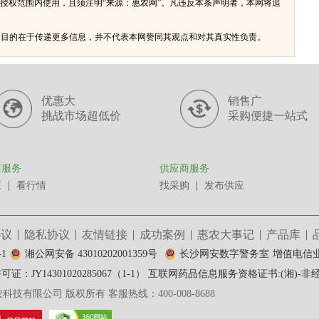
授权范围内使用，且须注明“来源：惠农网”。凡违反本条声明者，本网将追
体，目的在于传递更多信息，并不代表本网赞同其观点和对其真实性负责。
优惠大
销售广
挑战市场超低价
采购便捷一站式
商服务
供应商服务
应
看行情
找采购
发布供应
协议
隐私协议
友情链接
成功案例
惠农大事记
产品库
-1
湘公网安备 43010202001359号
长沙网安数字警务室
增值电信业务
：JY14301020285067（1-1）
互联网药品信息服务资格证书:(湘)-非经营性
惠农科技有限公司 版权所有 客服热线：400-008-8688