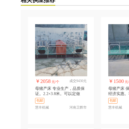
￥2058
￥1500
成交9430元
元/个
元
母猪产床 专业生产，品质保
母猪产床 保育床 
证。2.2×3.8米。可以定做
经济实惠。
这么低
包邮
包邮
慧丰机械
河南卫辉市
慧丰机械