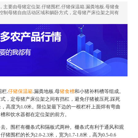
主要由母猪定位架.仔猪围栏.仔猪保温箱.漏粪地板.母猪食
是控制母猪自由活动区域和躺卧方式，定母猪产床位架之间有
栏.
仔猪保温箱
.漏粪地板.母
猪食槽
和小猪补料槽等组成。
式，定母猪产床位架之间有挡杠，避免仔猪被压死.踩死
.6米，高度为1.0米。限位架最下边的一根栏杆上面焊有弯曲
食槽和饮水器都在定位架的前方。
出去。围栏有栅条式和隔板式两种。栅条式有利于通风和观
为2.0-2.3米，宽为1.7-1.8米，高为0.5-0.6