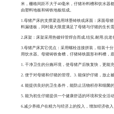
米，栅格间距不大于40毫米，仔猪补料槽和饮水器
由塑料地板和铸铁地板组成。
1.母猪产床的支撑梁选用球墨铸铁或床面：床面母
料漏缝板，同时最大限度满足了母猪与仔猪的生长
2.床架：床架采用热镀锌管焊合而成.结实.耐用.抗老
3.母猪产床其它优点：采用螺栓连接拼装，组装十分
用饮水器。母猪铸铁食槽，仔猪铸铁圆形补料槽，
1. 干净卫生的分娩环境，使母猪产后恢复快，更能
2. 便于对母猪和仔猪的管理。3. 能保护仔猪，放止
4. 能提供良好的卫生条件，能防止活物积存和细菌
5. 能为初生仔猪提供一个健康舒适的环境和安全活
6.减少养殖户在精力与经济上的投入，增加经济收入