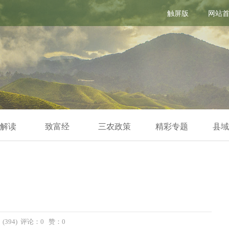
触屏版
网站
解读
致富经
三农政策
精彩专题
县域
：(394) 评论：0 赞：
0