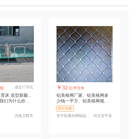
￥32
成交1750元
/组
元/平方米
造型新颖，
铝美格网厂家、铝美格网多
我们为什么价格
少钱一平方、铝美格网规格
铝美格网用途
部分包邮
河南卫辉市
安平拓通丝网制品有限公司
河北安平县