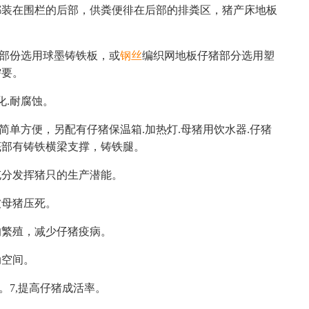
都装在围栏的后部，供粪便徘在后部的排粪区，猪产床地板
猪部份选用球墨铸铁板，或
钢丝
编织网地板仔猪部分选用塑
需要。
化.耐腐蚀。
简单方便，另配有仔猪保温箱.加热灯.母猪用饮水器.仔猪
底部有铸铁横梁支撑，铸铁腿。
充分发挥猪只的生产潜能。
被母猪压死。
的繁殖，减少仔猪疫病。
动空间。
。7,提高仔猪成活率。