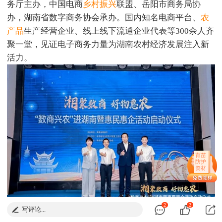
务厅主办，中国电商
乡村振兴
联盟、岳阳市商务局协
办，湖南省数字商务协会承办。国内知名电商平台、
农
产品
生产经营企业、线上线下流通企业代表等300余人齐
聚一堂，见证电子商务力量为湖南农村经济发展注入新
活力。
育苗
防护
资材
2
2
写评论...
“数商兴农”进湖南暨惠民惠企活动启动