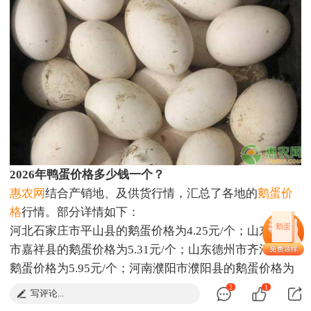
2026年鸭蛋价格多少钱一个？
惠农网
结合产销地、及供货行情，汇总了各地的
鹅蛋价
格
行情。部分详情如下：
鹅蛋
河北石家庄市平山县的鹅蛋价格为4.25元/个；山东济宁
市嘉祥县的鹅蛋价格为5.31元/个；山东德州市齐河县的
鹅蛋价格为5.95元/个；河南濮阳市濮阳县的鹅蛋价格为
4.92元/个；广东广州市白云区的鹅蛋价格为3.61元/个；
2
1
写评论...
辽宁鞍山市海城市的鲜鹅蛋价格为4.82元/个；江苏宿迁