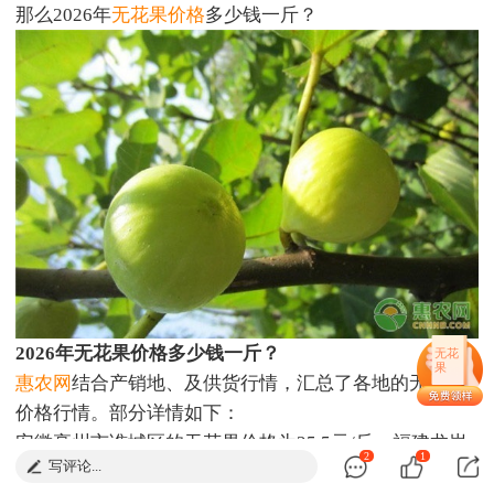
那么2026年
无花果价格
多少钱一斤？
2026年无花果价格多少钱一斤？
无花
果
惠农网
结合产销地、及供货行情，汇总了各地的无花果
价格行情。部分详情如下：
安徽亳州市谯城区的无花果价格为25.5元/斤；福建龙岩
2
1
写评论...
市武平县的无花果价格为12.75元/斤；山东威海市乳山市