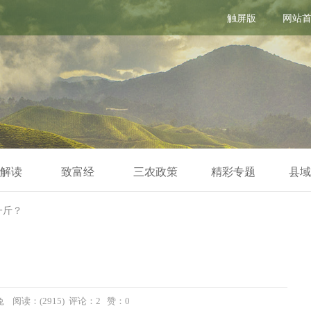
触屏版
网站
解读
致富经
三农政策
精彩专题
县域
一斤？
小兔 阅读：(2915) 评论：2 赞：
0