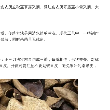
青皮农历立秋至寒露采摘。微红皮农历寒露至小雪采摘。大
杂质。传统方法是用清水简单冲洗。现代工艺中，一些制作
药
残留，同时杀菌且无残留。
法：正三刀法将柑果切成三瓣，每瓣相连，形状整齐。对称
的果皮。开皮时需注意不要划破果皮，避免果汁污染果皮，