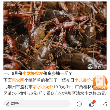
一、6月份
小龙虾批发
价多少钱一斤？
小龙
下面
惠农网
小编简单的整理了一些今日
小龙虾价格
：湖
虾
北荆州市监利市
清水小龙虾
19.3元/斤；广西桂林市七星
区清水小龙虾20元/斤；重庆市沙坪坝区清水小龙虾25元/
斤；四川泸州市江阳区清水小龙虾20元/斤；云南昆明市
1
写评论...
官渡区清水小龙虾22元/斤；湖北潜江市潜江市潜江市小