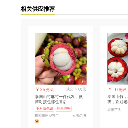
相关供应推荐
￥26
￥10
成交15.1万元
元/箱
元/斤
泰国山竹麻竹一件代发，微
泰国山竹，
商对接包邮包售后
爽，欢迎老
不对版包赔
坏果包赔
农家芋头
橙园侠家乡特产
云南昆明