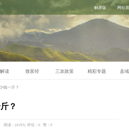
触屏版
网站
解读
致富经
三农政策
精彩专题
县域
多少钱一斤？
一斤？
59 阅读：(4185) 评论：0 赞：
0