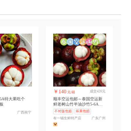
￥140
成交420元
元/箱
5A特大果吃个
顺丰空运包邮～泰国空运新
板
鲜老树山竹半油沙竹5-6A大
果
不对版包赔
坏果包赔
广西南宁
有一铺生鲜特产店
广东广州