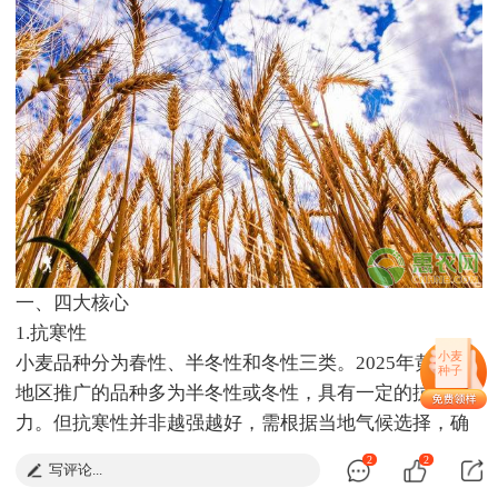
一、四大核心
1.抗寒性
小麦
小麦品种分为春性、半冬性和冬性三类。2025年黄淮海
种子
地区推广的品种多为半冬性或冬性，具有一定的抗寒能
力。但抗寒性并非越强越好，需根据当地气候选择，确
保秋播后能安全越冬即可。例如，轮选49在-18℃极寒天
2
2
写评论...
气下存活率达92%，冻害恢复率比常规品种高40%，是