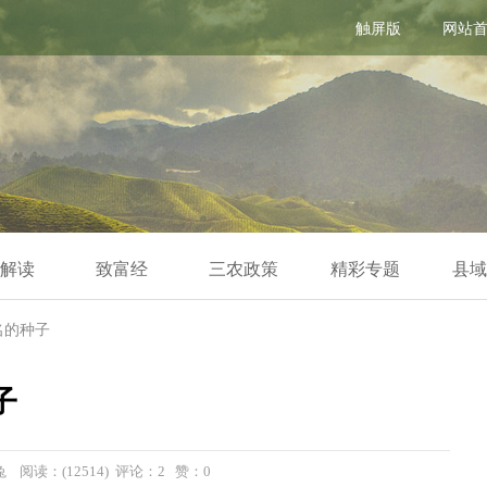
触屏版
网站
解读
致富经
三农政策
精彩专题
县域
名的种子
子
兔 阅读：(12514) 评论：2 赞：
0