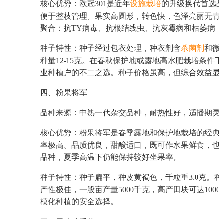
核心优势：欧冠301是近年
设施栽培
的升级换代首选
便于整枝管理。果实高圆形，转色快，色泽亮丽无
聚合：抗TY病毒、抗根结线虫、抗灰霉病和枯萎病，
种子特性：种子经过包衣处理，种衣剂含
杀菌剂
和微
种量12-15克。在春秋保护地或露地高水肥栽培条件下，
业种植户的不二之选。种子价格虽高，但综合效益
四、粉果将军
品种来源：中熟一代杂交品种，耐热性好，适播期
核心优势：粉果将军是春季露地和保护地栽培的经
率极高。品质优良，甜酸适口，既可作水果鲜食，
品种，夏季高温下仍能保持较好坐果率。
种子特性：种子扁平，种皮黄褐色，千粒重3.0克。种
产性极佳，一般亩产量5000千克，高产田块可达10
模化种植的安全选择。