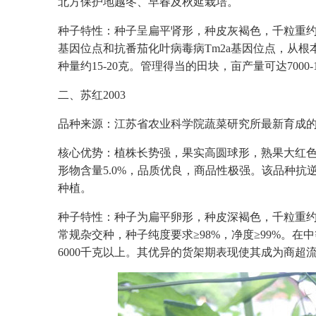
北方保护地越冬、早春及秋延栽培。
种子特性：种子呈扁平肾形，种皮灰褐色，千粒重约3
基因位点和抗番茄化叶病毒病Tm2a基因位点，从根本
种量约15-20克。管理得当的田块，亩产量可达7000
二、苏红2003
品种来源：江苏省农业科学院蔬菜研究所最新育成
核心优势：植株长势强，果实高圆球形，熟果大红
形物含量5.0%，品质优良，商品性极强。该品种
种植。
种子特性：种子为扁平卵形，种皮深褐色，千粒重约
常规杂交种，种子纯度要求≥98%，净度≥99%。在
6000千克以上。其优异的货架期表现使其成为商超