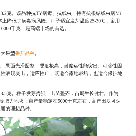
.2克。该品种抗TY病毒、抗线虫，持有抗根结线虫病Mi
上降低了病毒病风险。种子适宜发芽温度25-30℃，亩用
-10000千克，是高端市场的首选。
的大果型
番茄品种
。
色，果面光滑圆整，硬度极高，耐储运性能突出。可溶性固
抗逆性表现突出，适应性广，既适合露地栽培，也适合保护地
3.5克。种子发芽势强，出苗整齐，苗期生长健壮。作为
中等肥力地块，亩产量稳定在5000千克左右，高产田块可达
流通的理想品种。