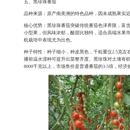
五、黑珍珠番茄
品种来源：原产南美洲的特色品种，因未成熟果实
核心优势：黑珍珠番茄突破传统番茄色泽界限，富含番
小型果，但风味浓郁，酸甜比独特，适合高端水果
机栽培中表现尤为出色。
种子特性：种子细小，种皮黑色，千粒重仅2.5克左
播前温水浸种可提升出苗整齐度。黑珍珠对土壤有
8000千克以上，市场售价是普通番茄的3-5倍，经