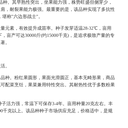
品种。其早熟性突出，坐果能力强，株势旺盛但侧芽少，
青肩，耐裂果能力极强。最重要的是，该品种实现了多抗性
堪称"六边形战士"。
量元素，有效提升成苗率。种子发芽适温28-32℃，亩用
亩产可达30000斤(约15000千克)，是追求极致产量的专
显著。
灵活。
典品种。粉红果圆形，果面光滑圆正，基本无畸形果，商品
也可配菜烹饪，果菜兼用特性突出。其耐热性优于多数粉果
子活力强，常温下可保存3-4年。亩用种量20克左右。丰
000千克以上。该品种种子市场供应充足，价格适中，是规