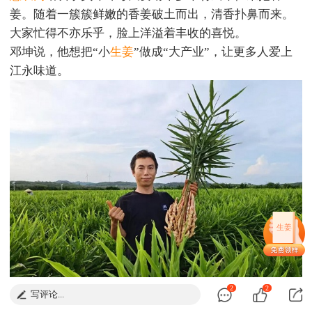
姜。随着一簇簇鲜嫩的香姜破土而出，清香扑鼻而来。
大家忙得不亦乐乎，脸上洋溢着丰收的喜悦。
邓坤说，他想把“小
生姜
”做成“大产业”，让更多人爱上
江永味道。
生姜
2
2
写评论...
2018年初，邓坤辞去广东佛山的高薪工作，回到老家江