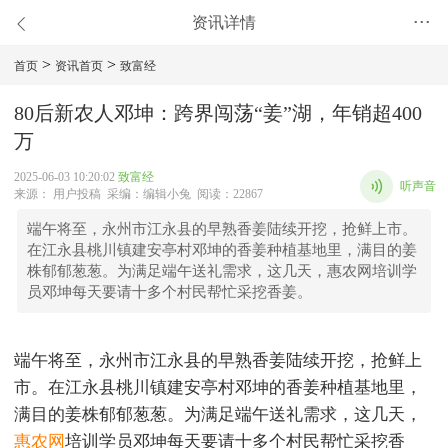
资讯详情
•••
>
>
首页
资讯首页
致富经
80后新农人邓坤：跨界闯荡“姜”湖，年销超400
万
2025-06-03 10:20:02
致富经
听声音
来源： 用户投稿 采编：编辑小兔 阅读：22867
端午将至，永州市江永县的早熟香姜陆续开挖，抢鲜上市。
在江永县桃川镇建安亭村邓坤的香姜种植基地里，满目的姜
株郁郁葱葱。为满足端午送礼需求，这几天，惠农网培训学
员邓坤每天要请十多个村民帮忙采挖香姜。
端午将至，永州市江永县的早熟香姜陆续开挖，抢鲜上
市。在江永县桃川镇建安亭村邓坤的香姜种植基地里，
满目的姜株郁郁葱葱。为满足端午送礼需求，这几天，
惠农网
培训学员邓坤每天要请十多个村民帮忙采挖香