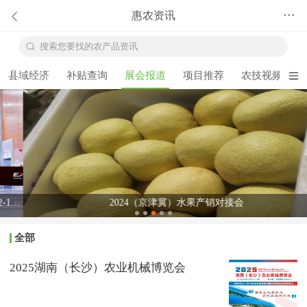
惠农资讯
•••
搜索您要找的农产品资讯
县域经济
补贴查询
展会报道
项目推荐
农技视频
2024（京津冀）水果产销对接会
全部
2025湖南（长沙）农业机械博览会