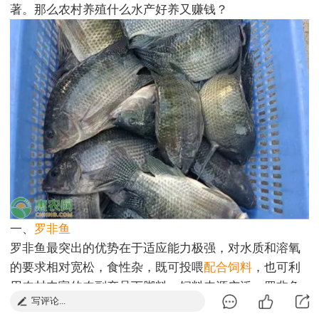
著。那么农村养殖什么水产好养又赚钱？
一、
罗非鱼
罗非鱼最突出的优势在于适应能力极强，对水质和溶氧
的要求相对宽松，食性杂，既可投喂
配合饲料
，也可利
用农村丰富的农副产品下脚料，饲料来源广泛。罗非鱼
写评论...
生长速度快，一般养殖4至6个月即可达到上市规格，资