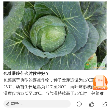
包菜最晚什么时候种好？
包菜属于典型的喜凉作物，种子发芽适温为15℃至
包菜
25℃，幼苗生长适温为12℃至20℃，而叶球形成的最适
温度仅为13℃至20℃。当气温持续高于25℃时，包菜难
以正常结球，叶片徒长、叶球松散。当气温低于5℃时，
写评论...
植株基本停止生长。因此，任何地区确定最晚播种期，