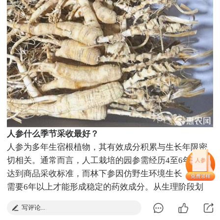
人参什么季节采收最好？
人参为多年生宿根植物，其有效成分积累与生长年限密
切相关。通常而言，人工栽培的园参需经历4至6年方能
人参
达到商品采收标准，而林下参因仿野生环境生长，往往
需要6年以上才能形成稳定的药效成分。从生理阶段划
分，播种后第1至2年为幼苗培育期，第3年起主根开始显
写评论...
著增粗，第4至6年进入有效成分富集期，此时人参皂