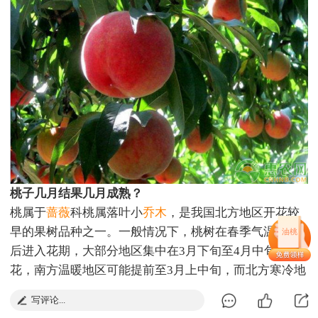
桃子几月结果几月成熟？
桃属于
蔷薇
科桃属落叶小
乔木
，是我国北方地区开花较
早的果树品种之一。一般情况下，桃树在春季气温回升
油桃
后进入花期，大部分地区集中在3月下旬至4月中旬开
花，南方温暖地区可能提前至3月上中旬，而北方寒冷地
区则可能推迟到4月下旬甚至5月初。
写评论...
桃花为完全花，自花授粉结实率较高，但配置授粉树或