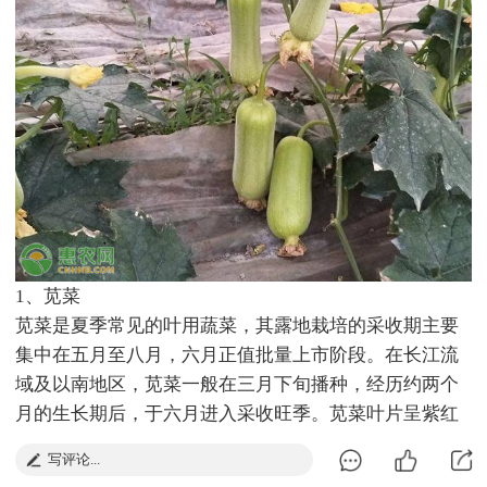
1、苋菜
苋菜是夏季常见的叶用蔬菜，其露地栽培的采收期主要
集中在五月至八月，六月正值批量上市阶段。在长江流
域及以南地区，苋菜一般在三月下旬播种，经历约两个
月的生长期后，于六月进入采收旺季。苋菜叶片呈紫红
色或绿色，质地柔嫩，茎叶部分为主要食用部位。由于
写评论...
夏季高温条件下生长迅速，六月的苋菜纤维细、水分