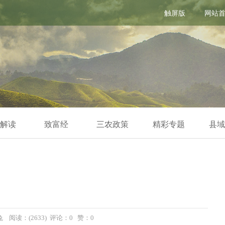
触屏版
网站
解读
致富经
三农政策
精彩专题
县域
小兔 阅读：(2633) 评论：0 赞：
0