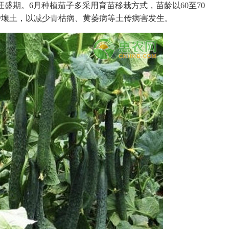
旺盛期。6月种植茄子多采用育苗移栽方式，苗龄以60至70
砂壤土，以减少青枯病、黄萎病等土传病害发生。