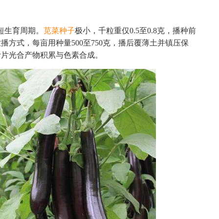
缩短生育周期。
苋菜种子
极小，千粒重仅0.5至0.8克，播种前
方式，每亩用种量500至750克，播后覆薄土并镇压保
叶片光合产物积累与色素合成。