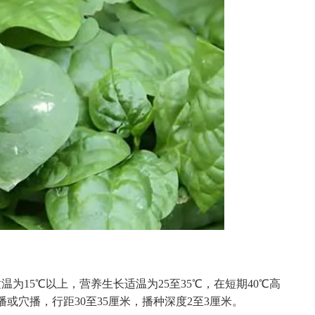
为15℃以上，营养生长适温为25至35℃，在短期40℃高
或穴播，行距30至35厘米，播种深度2至3厘米。