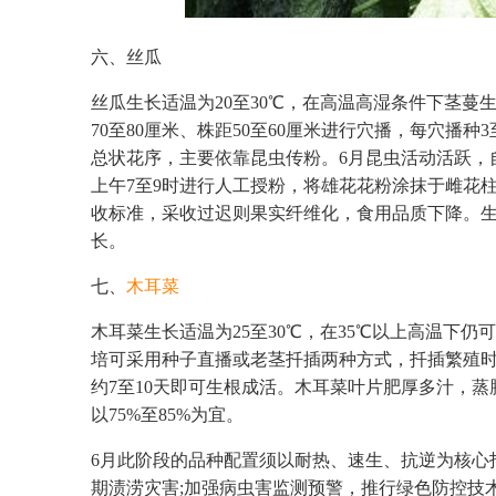
六、丝瓜
丝瓜生长适温为20至30℃，在高温高湿条件下茎蔓
70至80厘米、株距50至60厘米进行穴播，每穴播
总状花序，主要依靠昆虫传粉。6月昆虫活动活跃，
上午7至9时进行人工授粉，将雄花花粉涂抹于雌花柱
收标准，采收过迟则果实纤维化，食用品质下降。生
长。
七、
木耳菜
木耳菜生长适温为25至30℃，在35℃以上高温下
培可采用种子直播或老茎扦插两种方式，扦插繁殖时
约7至10天即可生根成活。木耳菜叶片肥厚多汁，
以75%至85%为宜。
6月此阶段的品种配置须以耐热、速生、抗逆为核心
期渍涝灾害;加强病虫害监测预警，推行绿色防控技