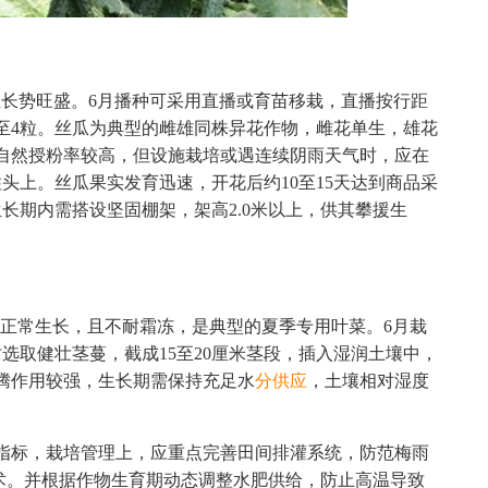
生长势旺盛。6月播种可采用直播或育苗移栽，直播按行距
种3至4粒。丝瓜为典型的雌雄同株异花作物，雌花单生，雄花
自然授粉率较高，但设施栽培或遇连续阴雨天气时，应在
头上。丝瓜果实发育迅速，开花后约10至15天达到商品采
长期内需搭设坚固棚架，架高2.0米以上，供其攀援生
仍可正常生长，且不耐霜冻，是典型的夏季专用叶菜。6月栽
选取健壮茎蔓，截成15至20厘米茎段，插入湿润土壤中，
蒸腾作用较强，生长期需保持充足水
分供应
，土壤相对湿度
指标，栽培管理上，应重点完善田间排灌系统，防范梅雨
术。并根据作物生育期动态调整水肥供给，防止高温导致