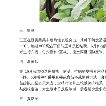
三、豇豆
豇豆在豆类蔬菜中耐热性表现突出。其种子萌发适温为
35℃，短期38℃高温下仍能正常授粉结荚。6月种植豇
米进行穴播，每穴播种3至4粒，覆土厚度3至4厘米
四、夏黄瓜
黄瓜6月栽培须选用耐热、耐涝、抗病的夏播专用品种
下降。6月播种可采用直播或育苗移栽两种方式，直播按
苗龄以20至25天为宜，定植时须带土坨以保护根系
与须根发达，对土壤水分反应敏感，需遵循少量多次灌
五、夏茄子