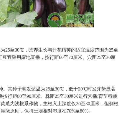
25至30℃，营养生长与开花结荚的适宜温度范围为25至
豆宜采用露地直播，按行距60至70厘米、穴距25至30厘
。
。其种子萌发适温为25至30℃，低于20℃时发芽势显著
行距80至90厘米、株距25至30厘米进行穴播;育苗移栽
。黄瓜为浅根系作物，主根入土深度仅20至30厘米，但侧根
溉原则，保持土壤相对湿度在70%至80%。